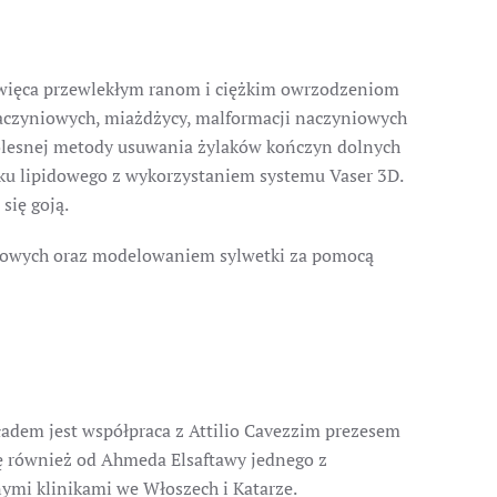
święca przewlekłym ranom i ciężkim owrzodzeniom
naczyniowych, miażdżycy, malformacji naczyniowych
zbolesnej metody usuwania żylaków kończyn dolnych
zęku lipidowego z wykorzystaniem systemu Vaser 3D.
się goją.
zczowych oraz modelowaniem sylwetki za pomocą
ładem jest współpraca z Attilio Cavezzim prezesem
się również od Ahmeda Elsaftawy jednego z
nymi klinikami we Włoszech i Katarze.