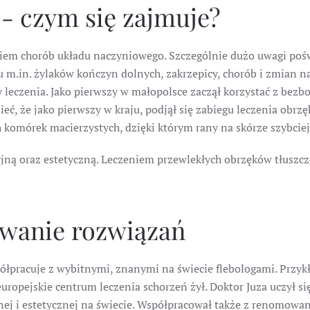
 - czym się zajmuje?
niem chorób układu naczyniowego. Szczególnie dużo uwagi po
u m.in. żylaków kończyn dolnych, zakrzepicy, chorób i zmian 
 leczenia. Jako pierwszy w małopolsce zaczął korzystać z be
ć, że jako pierwszy w kraju, podjął się zabiegu leczenia obr
komórek macierzystych, dzięki którym rany na skórze szybciej 
yjną oraz estetyczną. Leczeniem przewlekłych obrzęków tłus
iwanie rozwiązań
ółpracuje z wybitnymi, znanymi na świecie flebologami. Przyk
europejskie centrum leczenia schorzeń żył. Doktor Juza uczył 
jnej i estetycznej na świecie. Współpracował także z renomowa