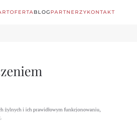
ART
OFERTA
BLOG
PARTNERZY
KONTAKT
dczeniem
ach żylnych i ich prawidłowym funkcjonowaniu,
g.