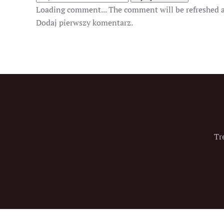
Loading comment...
The comment will be refreshed 
Dodaj pierwszy komentarz.
Tr